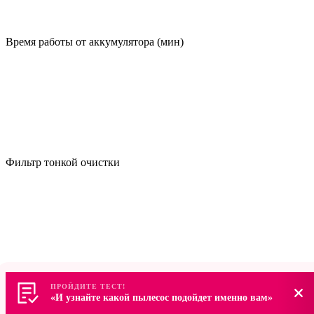
Время работы от аккумулятора (мин)
Фильтр тонкой очистки
Есть
ПРОЙДИТЕ ТЕСТ!
ПРОЙДИТЕ ТЕСТ!
Объем контейнера для пыли (л)
«И узнайте какой пылесос подойдет именно вам»
«И узнайте какой пылесос подойдет именно вам»