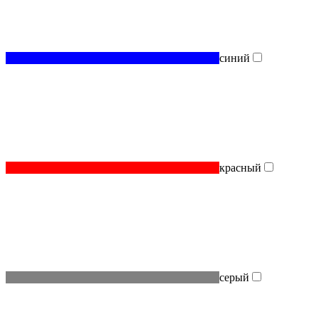
синий
красный
серый