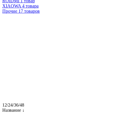
ROIDMI
1 товар
XIAOWA
4 товара
Прочие
17 товаров
12
/
24
/
36
/
48
Название ↓