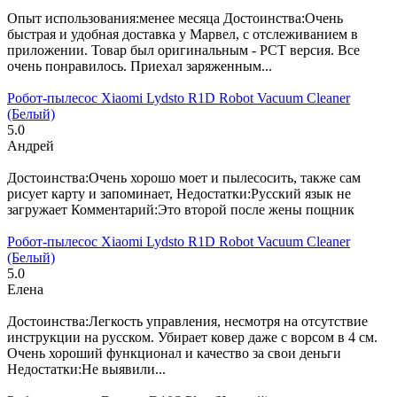
8 марта 2023
Опыт использования:менее месяца Достоинства:Очень
быстрая и удобная доставка у Марвел, с отслеживанием в
приложении. Товар был оригинальным - РСТ версия. Все
очень понравилось. Приехал заряженным...
Робот-пылесос Xiaomi Lydsto R1D Robot Vacuum Cleaner
(Белый)
5.0
Андрей
8 марта 2023
Достоинства:Очень хорошо моет и пылесосить, также сам
рисует карту и запоминает, Недостатки:Русский язык не
загружает Комментарий:Это второй после жены пощник
Робот-пылесос Xiaomi Lydsto R1D Robot Vacuum Cleaner
(Белый)
5.0
Елена
8 марта 2023
Достоинства:Легкость управления, несмотря на отсутствие
инструкции на русском. Убирает ковер даже с ворсом в 4 см.
Очень хороший функционал и качество за свои деньги
Недостатки:Не выявили...