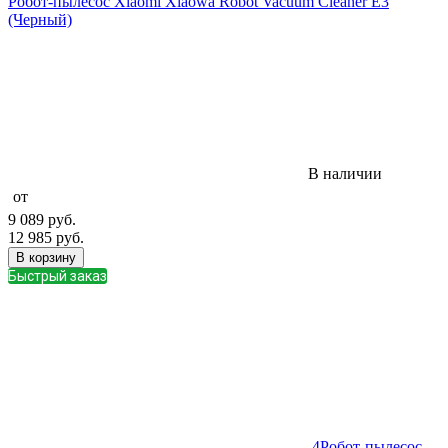
Робот-пылесос Xiaomi Xiaowa Robot Vacuum Cleaner E3
(Черный)
В наличии
от
9 089
руб.
12 985
руб.
В корзину
Быстрый заказ
4
Робот-пылесос