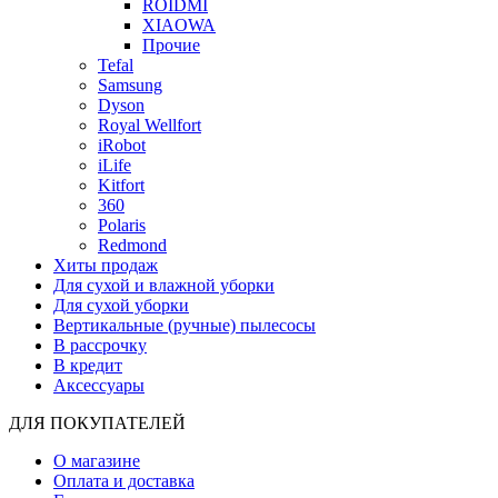
ROIDMI
XIAOWA
Прочие
Tefal
Samsung
Dyson
Royal Wellfort
iRobot
iLife
Kitfort
360
Polaris
Redmond
Хиты продаж
Для сухой и влажной уборки
Для сухой уборки
Вертикальные (ручные) пылесосы
В рассрочку
В кредит
Аксессуары
ДЛЯ ПОКУПАТЕЛЕЙ
О магазине
Оплата и доставка