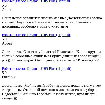
Робот-пылесос Dreame D10S Plus (Черный)
5.0
Алина
8 марта 2023
Опыт использования:несколько месяцев Достоинства:Хорошо
убирает Недостатки:Не нашла Комментарий:Отличный
помощник, особенно в доме с животным
Робот-пылесос Dreame D10S Plus (Черный)
5.0
Артем
8 марта 2023
Достоинства:Отлично убирается! Недостатки:Как не крути, а
счетку необходимо очищать от брига длинных волос каждый
раз ))) Комментарий:Очень доволен покупкой! Рекомендую!
Робот-пылесос Dreame D10S Plus (Черный)
5.0
Евгений
8 марта 2023
Достоинства: Мой первый робот пылесос, пока не могу с чем
то сравнить) Отличный помощник для ежедневных уборок
Недостатки:Если что то забыл на полу лёгкое, куда нибудь
утащит)))...