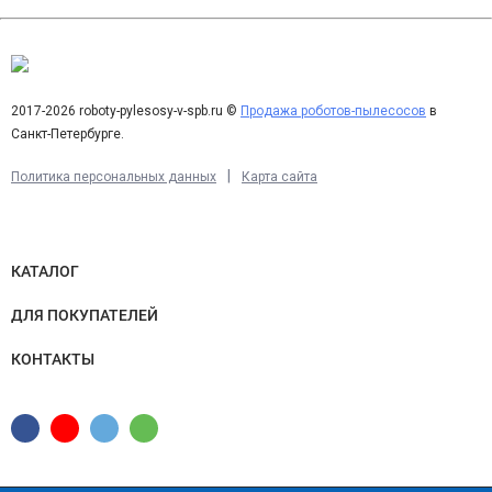
Q: Какой тип пола подходит для использования робот-пылесоса
Dreame D10S Plus?
A: Dreame D10S Plus может использоваться на любом типе
пола, включая ковры и кафельные полы. Умный датчик
2017-2026 roboty-pylesosy-v-spb.ru ©
Продажа роботов-пылесосов
в
распознавания пола позволяет роботу-пылесосу выбирать
Санкт-Петербурге.
оптимальную насадку для уборки.
|
Политика персональных данных
Карта сайта
Q: Можно ли управлять роботом-пылесосом Dreame D10S Plus с
помощью смартфона?
A: Да, Dreame D10S Plus может быть управляем с помощью
КАТАЛОГ
специального приложения на смартфоне. Вы можете настроить
режим уборки, следить за состоянием батареи и
ДЛЯ ПОКУПАТЕЛЕЙ
запланировать уборку на определенное время.
КОНТАКТЫ
Q: Как долго работает робот-пылесос Dreame D10S Plus от
одного заряда батареи?
A: Dreame D10S Plus имеет встроенный аккумулятор емкостью
5200 мАч, который обеспечивает до 150 минут бесперебойной