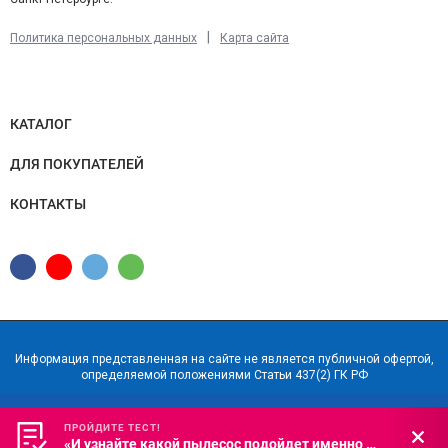
|
Политика персональных данных
Карта сайта
КАТАЛОГ
ДЛЯ ПОКУПАТЕЛЕЙ
КОНТАКТЫ
Информация представленная на сайте не является публичной офертой,
определяемой положениями Статьи 437(2) ГК РФ
ПРОЙДИТЕ ТЕСТ!
ПРОЙДИТЕ ТЕСТ!
«И узнайте какой пылесос подойдет именно вам»
«И узнайте какой пылесос подойдет именно вам»