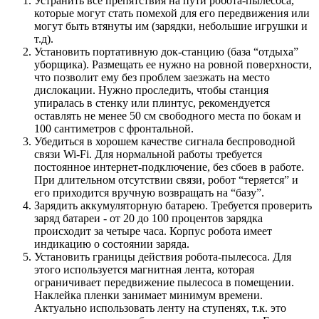
Устранить все препятствия на пути робота-пылесоса,
которые могут стать помехой для его передвижения или
могут быть втянуты им (зарядки, небольшие игрушки и
т.д).
Установить портативную док-станцию (база “отдыха”
уборщика). Размещать ее нужно на ровной поверхности,
что позволит ему без проблем заезжать на место
дислокации. Нужно проследить, чтобы станция
упиралась в стенку или плинтус, рекомендуется
оставлять не менее 50 см свободного места по бокам и
100 сантиметров с фронтальной.
Убедиться в хорошем качестве сигнала беспроводной
связи Wi-Fi. Для нормальной работы требуется
постоянное интернет-подключение, без сбоев в работе.
При длительном отсутствии связи, робот “теряется” и
его приходится вручную возвращать на “базу”.
Зарядить аккумуляторную батарею. Требуется проверить
заряд батареи - от 20 до 100 процентов зарядка
происходит за четыре часа. Корпус робота имеет
индикацию о состоянии заряда.
Установить границы действия робота-пылесоса. Для
этого используется магнитная лента, которая
ограничивает передвижение пылесоса в помещении.
Наклейка пленки занимает минимум времени.
Актуально использовать ленту на ступенях, т.к. это