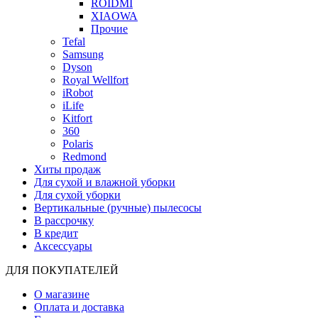
ROIDMI
XIAOWA
Прочие
Tefal
Samsung
Dyson
Royal Wellfort
iRobot
iLife
Kitfort
360
Polaris
Redmond
Хиты продаж
Для сухой и влажной уборки
Для сухой уборки
Вертикальные (ручные) пылесосы
В рассрочку
В кредит
Аксессуары
ДЛЯ ПОКУПАТЕЛЕЙ
О магазине
Оплата и доставка