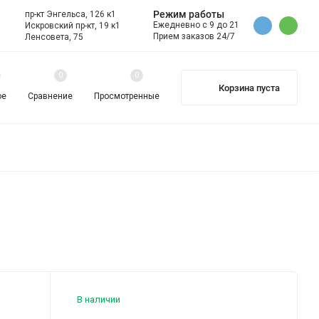
Режим работы
пр-кт Энгельса, 126 к1
Ежедневно с 9 до 21
Искровский пр-кт, 19 к1
Прием заказов 24/7
Ленсовета, 75
0
0
Корзина пуста
ое
Сравнение
Просмотренные
Е) ПЫЛЕСОСЫ
В РАССРОЧКУ
В КРЕДИТ
В наличии