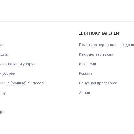
Г
ДЛЯ ПОКУПАТЕЛЕЙ
ели
Политика персональных дан
ажная
одаж
Как сделать заказ
й и влажной уборки
Вакансии
й уборки
Ремонт
ьные (ручные) пылесосы
Бонусная программа
чку
Акции
ары