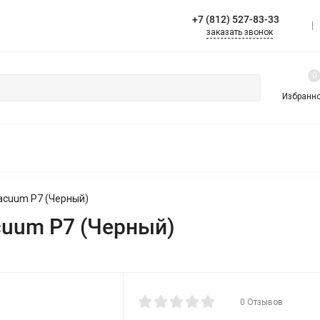
+7 (812) 527-83-33
езная информация
Контакты
заказать звонок
0
Избранн
НОЙ УБОРКИ
ДЛЯ СУХОЙ УБОРКИ
ВЕРТИКАЛЬНЫЕ (РУЧНЫ
acuum P7 (Черный)
cuum P7 (Черный)
0 Отзывов