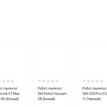
овые щетки, док-станция, инструмент для очистки, контейнер для
 дистанционного управления.
от-пылесос
Робот-пылесос
Робот-пылесос
orock S7 Max
360 Robot Vacuum
360 C50 Pro (C5
a RU (Белый)
S8 (Белый)
1) (Чёрный)