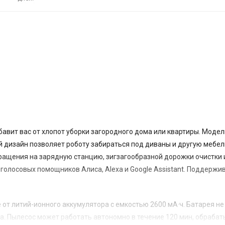
бавит вас от хлопот уборки загородного дома или квартиры. Модел
 дизайн позволяет роботу забираться под диваны и другую мебел
ращения на зарядную станцию, зигзагообразной дорожки очистки 
олосовых помощников Алиса, Alexa и Google Assistant. Поддержи
 от литий-ионного аккумулятора с емкостью 2600 мА·ч. Батарея не
а. Пылесос может работать автономно в течение 120 мин, обраба