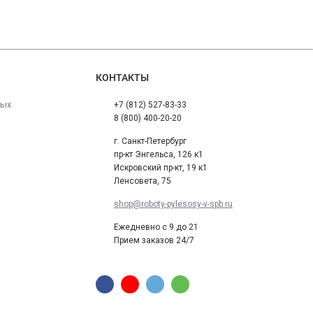
КОНТАКТЫ
ных
+7 (812) 527-83-33
8 (800) 400-20-20
г. Санкт-Петербург
пр-кт Энгельса, 126 к1
Искровский пр-кт, 19 к1
Ленсовета, 75
shop@roboty-pylesosy-v-spb.ru
Ежедневно с 9 до 21
Прием заказов 24/7