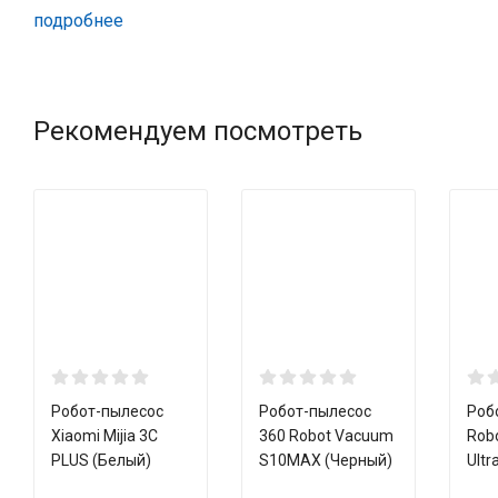
площадь до 120 м². В комплект поставки модели входят 2 бок
подробнее
комбинированной уборки, контейнер для сухой уборки и пульт
Рекомендуем посмотреть
Видеообзор
Робот-пылесос
Робот-пылесос
Роб
Xiaomi Mijia 3C
360 Robot Vacuum
Rob
PLUS (Белый)
S10MAX (Черный)
Ultr