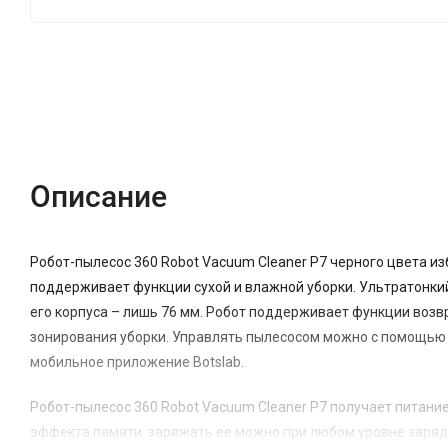
Описание
Характеристики
Отзывы (0)
Описание
Робот-пылесос 360 Robot Vacuum Cleaner P7 черного цвета из
поддерживает функции сухой и влажной уборки. Ультратонкий
его корпуса – лишь 76 мм. Робот поддерживает функции возв
зонирования уборки. Управлять пылесосом можно с помощью г
мобильное приложение Botslab.
Робот-пылесос 360 Robot Vacuum Cleaner P7 получает питание
эффекта памяти: заряжать ее можно при любом уровне заряд