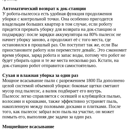
Автоматический возврат к док-станции
У робота-пылесоса есть удобная функция продолжения
уборки с контрольной точки. Она особенно пригодится
владельцам больших квартир в том случае, если роботу
придется прервать уборку для возврата на док-станцию и
подзарядку: после зарядки аккумулятора на 80% пылесос не
начнет уборку заново, а продолжит её с того места, где
остановился в прошлый раз. Он поступит так же, если Вы
приостановите работу или переместите девайс. Это сэкономит
время уборки, заряд робота и запас воды, потому что робот не
будет убирать одни и те же места несколько раз. Кстати, на
док-станцию робот отправится самостоятельно.
Сухая и влажная уборка за один раз
Мощное всасывание пыли с разрежением 1800 Па дополнено
целой системой объемной уборки: боковые щетки сметают
мусор под пылесос, а валик подбирает его внутрь.
Пылесос легко справляется с осевшей и клубящейся пылью,
волосами и крошками, также эффективно устраняет пыль,
накопленную между половыми досками и плитками. После
того, как пылесос забрал всю пыль на участке, он может
помыть его, выполняя две задачи за один раз.
Мощнейшее всасывание