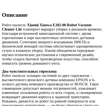
Описание
Робот-пылесос
Xiaomi Xiaowa E202-00 Robot Vacuum
Cleaner Lite
планирует маршрут уборки в реальном времени,
благодаря встроенной навигационной системе с двумя
гироскопами и паре высокоточных оптических датчиков
движения. Сочетание мощного всасывания 1800 Па и
бионической моющей системы обеспечивает одновременную
сухую и влажную уборку. Xiaomi объединили передовые
научно-технические достижения и современный дизайн,
чтобы создать бытовое произведение искусства, способное
повысить уровень домашнего уюта.
Два чувствительных гироскопа
Робот пылесос оснащен системой из двух гироскопов –
высокоточного японского датчика компании EPSON и 6-
осевого датчика немецкого производства от BOSCH. Такое
совмещение допускает меньше погрешностей, улавливает
изменение положения робота со всех сторон, и своевременно
возвращает движение корпуса к заданной траектории.
Неважно, движется ли робот по ровной поверхности или
преодолевает препятствия, — он будет убираться строго по