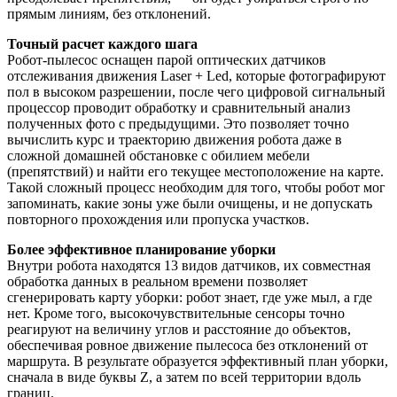
прямым линиям, без отклонений.
Точный расчет каждого шага
Робот-пылесос оснащен парой оптических датчиков
отслеживания движения Laser + Led, которые фотографируют
пол в высоком разрешении, после чего цифровой сигнальный
процессор проводит обработку и сравнительный анализ
полученных фото с предыдущими. Это позволяет точно
вычислить курс и траекторию движения робота даже в
сложной домашней обстановке с обилием мебели
(препятствий) и найти его текущее местоположение на карте.
Такой сложный процесс необходим для того, чтобы робот мог
запоминать, какие зоны уже были очищены, и не допускать
повторного прохождения или пропуска участков.
Более эффективное планирование уборки
Внутри робота находятся 13 видов датчиков, их совместная
обработка данных в реальном времени позволяет
сгенерировать карту уборки: робот знает, где уже мыл, а где
нет. Кроме того, высокочувствительные сенсоры точно
реагируют на величину углов и расстояние до объектов,
обеспечивая ровное движение пылесоса без отклонений от
маршрута. В результате образуется эффективный план уборки,
сначала в виде буквы Z, а затем по всей территории вдоль
границ.