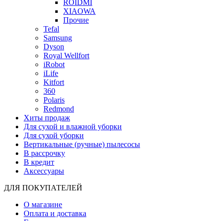
ROIDMI
XIAOWA
Прочие
Tefal
Samsung
Dyson
Royal Wellfort
iRobot
iLife
Kitfort
360
Polaris
Redmond
Хиты продаж
Для сухой и влажной уборки
Для сухой уборки
Вертикальные (ручные) пылесосы
В рассрочку
В кредит
Аксессуары
ДЛЯ ПОКУПАТЕЛЕЙ
О магазине
Оплата и доставка