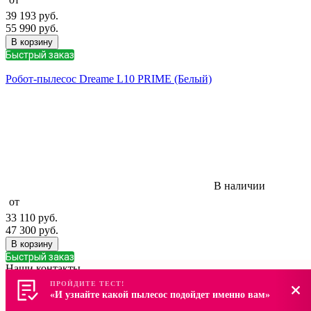
39 193
руб.
55 990
руб.
В корзину
Быстрый заказ
Робот-пылесос Dreame L10 PRIME (Белый)
В наличии
от
33 110
руб.
47 300
руб.
В корзину
Быстрый заказ
Наши контакты
+7 (812) 507-83-23
ПРОЙДИТЕ ТЕСТ!
ПРОЙДИТЕ ТЕСТ!
Отдел продаж
«И узнайте какой пылесос подойдет именно вам»
«И узнайте какой пылесос подойдет именно вам»