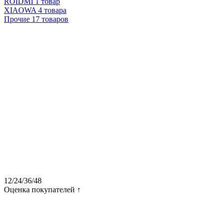
ROIDMI
1 товар
XIAOWA
4 товара
Прочие
17 товаров
12
/
24
/
36
/
48
Оценка покупателей ↑