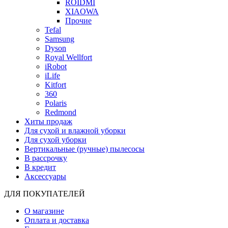
ROIDMI
XIAOWA
Прочие
Tefal
Samsung
Dyson
Royal Wellfort
iRobot
iLife
Kitfort
360
Polaris
Redmond
Хиты продаж
Для сухой и влажной уборки
Для сухой уборки
Вертикальные (ручные) пылесосы
В рассрочку
В кредит
Аксессуары
ДЛЯ ПОКУПАТЕЛЕЙ
О магазине
Оплата и доставка