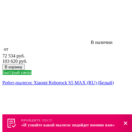
В наличии
от
72 534
руб.
103 620
руб.
В корзину
Быстрый заказ
Робот-пылесос Xiaomi Roborock S5 MAX (RU) (Белый)
ПРОЙДИТЕ ТЕСТ!
ПРОЙДИТЕ ТЕСТ!
«И узнайте какой пылесос подойдет именно вам»
«И узнайте какой пылесос подойдет именно вам»
В наличии