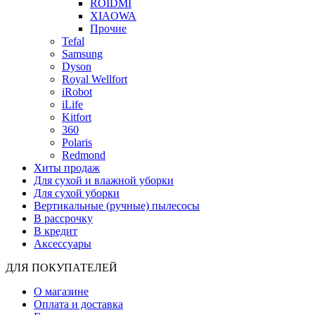
ROIDMI
XIAOWA
Прочие
Tefal
Samsung
Dyson
Royal Wellfort
iRobot
iLife
Kitfort
360
Polaris
Redmond
Хиты продаж
Для сухой и влажной уборки
Для сухой уборки
Вертикальные (ручные) пылесосы
В рассрочку
В кредит
Аксессуары
ДЛЯ ПОКУПАТЕЛЕЙ
О магазине
Оплата и доставка