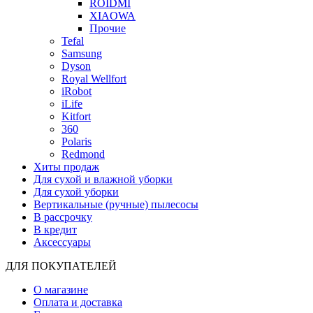
ROIDMI
XIAOWA
Прочие
Tefal
Samsung
Dyson
Royal Wellfort
iRobot
iLife
Kitfort
360
Polaris
Redmond
Хиты продаж
Для сухой и влажной уборки
Для сухой уборки
Вертикальные (ручные) пылесосы
В рассрочку
В кредит
Аксессуары
ДЛЯ ПОКУПАТЕЛЕЙ
О магазине
Оплата и доставка