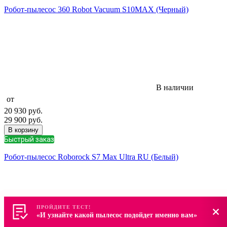
Робот-пылесос 360 Robot Vacuum S10MAX (Черный)
В наличии
от
20 930
руб.
29 900
руб.
В корзину
Быстрый заказ
Робот-пылесос Roborock S7 Max Ultra RU (Белый)
ПРОЙДИТЕ ТЕСТ!
ПРОЙДИТЕ ТЕСТ!
«И узнайте какой пылесос подойдет именно вам»
«И узнайте какой пылесос подойдет именно вам»