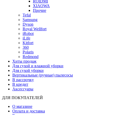
ROIDMI
XIAOWA
Прочие
Tefal
Samsung
Dyson
Royal Wellfort
iRobot
iLife
Kitfort
360
Polaris
Redmond
Хиты продаж
Для сухой и влажной уборки
Для сухой уборки
Вертикальные (ручные) пылесосы
В рассрочку
В кредит
Аксессуары
ДЛЯ ПОКУПАТЕЛЕЙ
О магазине
Оплата и доставка