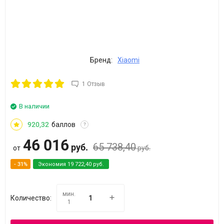
Бренд:
Xiaomi
1 Отзыв
В наличии
920,32
баллов
?
46 016
65 738,40
руб.
от
руб.
- 31%
Экономия
19 722,40
руб.
мин.
Количество:
1