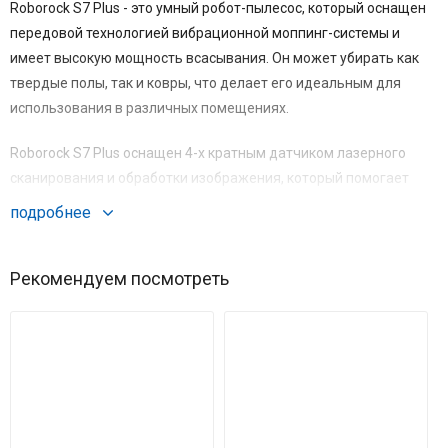
Roborock S7 Plus - это умный робот-пылесос, который оснащен
передовой технологией вибрационной моппинг-системы и
имеет высокую мощность всасывания. Он может убирать как
твердые полы, так и ковры, что делает его идеальным для
использования в различных помещениях.
Roborock S7 Plus оснащен 4-х кратным датчиком лазерного
сканирования и обработки изображения, который помогает
определить оптимальный маршрут уборки. Также он имеет
подробнее
мощный двигатель, который обеспечивает 2500 Па мощности
всасывания для эффективного убора пыли, мусора и волос на
Рекомендуем посмотреть
различных типах поверхностей.
Одной из особенностей Roborock S7 Plus является
вибрационная моппинг-система, которая позволяет роботу
очищать и полировать твердые полы. Эта система использует
высокочастотные вибрации для удаления стойких пятен и
грязи, которые не могут быть удалены только с помощью