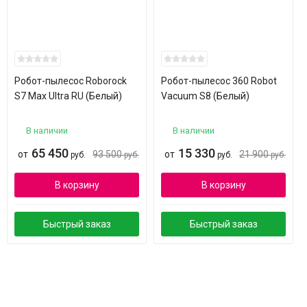
Головной болью всех заводчиков домашних питомцев
является уборка оставшейся шерсти. С роботом-пылесосом
Kitfort KT-533 данная проблема будет решаться теперь
быстрее и проще. Достаточно установить специальную
безворсовую резиновую щётку, с помощью которой все
Робот-пылесос Roborock
Робот-пылесос 360 Robot
частицы волос, шерсти и ниток будут легко убираться
S7 Max Ultra RU (Белый)
Vacuum S8 (Белый)
роботом без наматывания.
В наличии
В наличии
65 450
15 330
от
93 500
от
21 900
руб.
руб.
руб.
руб.
Видеообзор
В корзину
В корзину
Быстрый заказ
Быстрый заказ