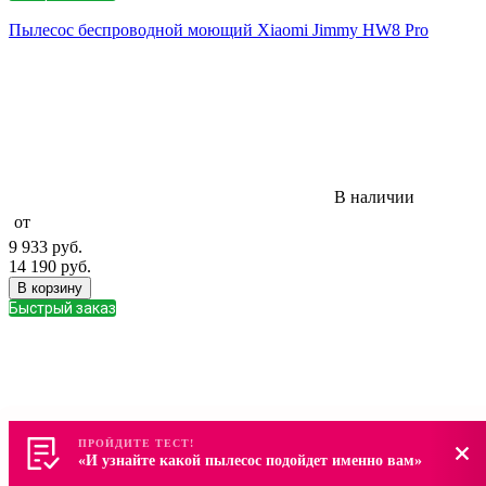
Пылесос беспроводной моющий Xiaomi Jimmy HW8 Pro
В наличии
от
9 933
руб.
14 190
руб.
В корзину
Быстрый заказ
ПРОЙДИТЕ ТЕСТ!
ПРОЙДИТЕ ТЕСТ!
«И узнайте какой пылесос подойдет именно вам»
«И узнайте какой пылесос подойдет именно вам»