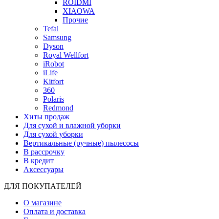
ROIDMI
XIAOWA
Прочие
Tefal
Samsung
Dyson
Royal Wellfort
iRobot
iLife
Kitfort
360
Polaris
Redmond
Хиты продаж
Для сухой и влажной уборки
Для сухой уборки
Вертикальные (ручные) пылесосы
В рассрочку
В кредит
Аксессуары
ДЛЯ ПОКУПАТЕЛЕЙ
О магазине
Оплата и доставка