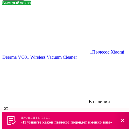
Быстрый заказ
1
Пылесос Xiaomi
Deerma VC01 Wireless Vacuum Cleaner
В наличии
от
5 390
руб.
ПРОЙДИТЕ ТЕСТ!
ПРОЙДИТЕ ТЕСТ!
7 700
руб.
«И узнайте какой пылесос подойдет именно вам»
«И узнайте какой пылесос подойдет именно вам»
В корзину