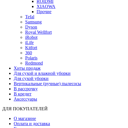
ROIDMI
XIAOWA
Прочие
Tefal
Samsung
Dyson
Royal Wellfort
iRobot
iLife
Kitfort
360
Polaris
Redmond
Хиты продаж
Для сухой и влажной уборки
Для сухой уборки
Вертикальные (ручные) пылесосы
В рассрочку
В кредит
Аксессуары
ДЛЯ ПОКУПАТЕЛЕЙ
О магазине
Оплата и доставка