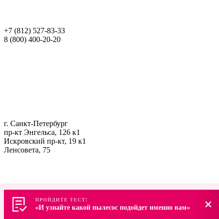
+7 (812) 527-83-33
8 (800) 400-20-20
г. Санкт-Петербург
пр-кт Энгельса, 126 к1
Искровский пр-кт, 19 к1
Ленсовета, 75
ПРОЙДИТЕ ТЕСТ!
ПРОЙДИТЕ ТЕСТ!
«И узнайте какой пылесос подойдет именно вам»
«И узнайте какой пылесос подойдет именно вам»