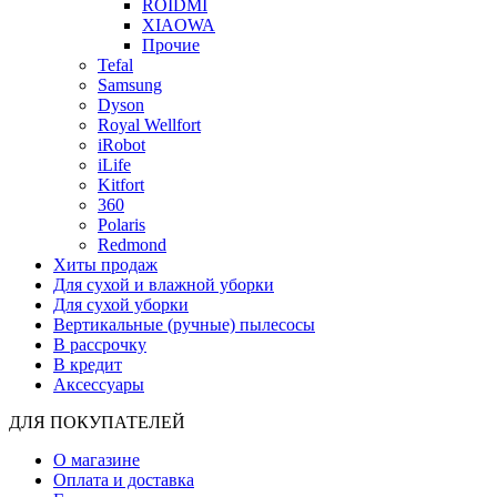
ROIDMI
XIAOWA
Прочие
Tefal
Samsung
Dyson
Royal Wellfort
iRobot
iLife
Kitfort
360
Polaris
Redmond
Хиты продаж
Для сухой и влажной уборки
Для сухой уборки
Вертикальные (ручные) пылесосы
В рассрочку
В кредит
Аксессуары
ДЛЯ ПОКУПАТЕЛЕЙ
О магазине
Оплата и доставка