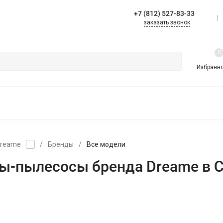
+7 (812) 527-83-33
езная информация
Контакты
заказать звонок
0
Избранн
НОЙ УБОРКИ
ДЛЯ СУХОЙ УБОРКИ
ВЕРТИКАЛЬНЫЕ (РУЧНЫ
reame
/
Бренды
/
Все модели
ы-пылесосы бренда Dreame в С