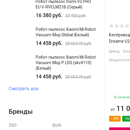
Робот-пылесос Viomi V2 PRO
EU V-RVCLM21B (Серый)
16 380
руб.
23 400
руб.
Робот-пылесос Xiaomi Mi Robot
Беспровод
Vacuum-Mop Global (Белый)
Dreame U2
14 458
руб.
20 654,40
руб.
Бренд:
Dre
Робот-пылесос Xiaomi Mi Robot
Мощность в
Vacuum-Mop P LDS (skv4110)
(Белый)
14 458
руб.
20 654,40
руб.
Смотреть все
В наличи
11 
от
Бренды
- 30%
Эк
360
Bork