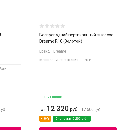
U
Беспроводной вертикальный пылесос
Dreame R10 (Золотой)
Бренд:
Dreame
Мощность всасывания:
120 Вт
Есть
В наличии
12 320
руб.
от
17 600
руб.
руб.
- 30%
Экономия
5 280
руб.