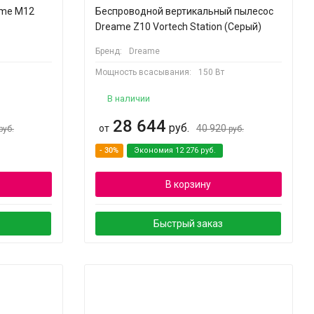
ame M12
Беспроводной вертикальный пылесос
Dreame Z10 Vortech Station (Серый)
Бренд:
Dreame
Мощность всасывания:
150 Вт
В наличии
28 644
руб.
от
40 920
руб.
руб.
- 30%
Экономия
12 276
руб.
В корзину
Быстрый заказ