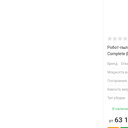
Робот-пыле
Complete 
Бренд:
Dre
Мощность в
Построение
Емкость акку
Тип уборки:
В наличи
63 
от