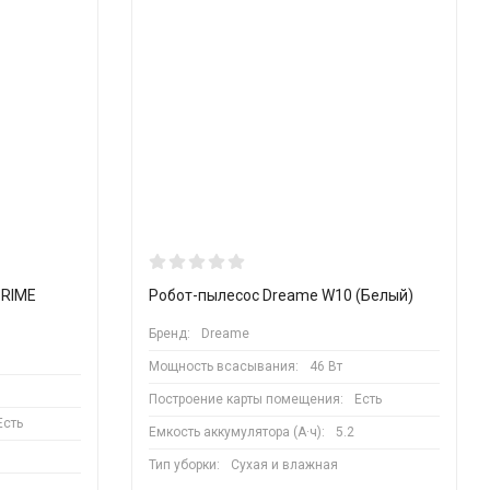
PRIME
Робот-пылесос Dreame W10 (Белый)
Бренд:
Dreame
Мощность всасывания:
46 Вт
Построение карты помещения:
Есть
Есть
Емкость аккумулятора (А·ч):
5.2
Тип уборки:
Сухая и влажная