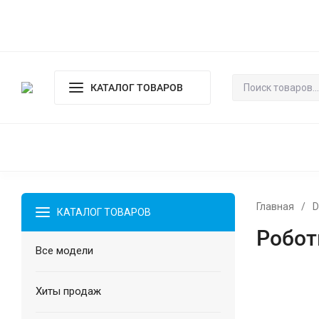
О магазине
Оплата и доставка
Гарантия и возврат
Пол
КАТАЛОГ ТОВАРОВ
ВСЕ МОДЕЛИ
ХИТЫ ПРОДАЖ
ДЛЯ СУХОЙ И ВЛАЖ
АКСЕССУАРЫ
Главная
/
D
КАТАЛОГ ТОВАРОВ
Робот
Все модели
Хиты продаж