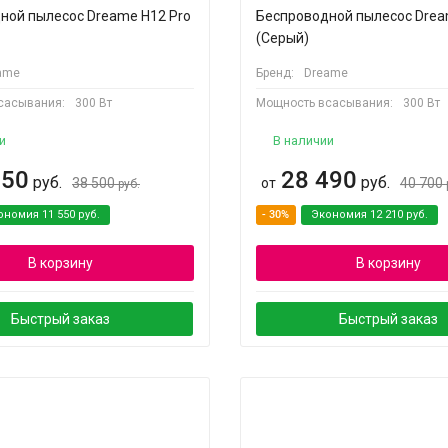
ной пылесос Dreame H12 Pro
Беспроводной пылесос Dre
(Серый)
ame
Бренд:
Dreame
сасывания:
300 Вт
Мощность всасывания:
300 Вт
и
В наличии
950
28 490
руб.
руб.
38 500
от
40 700
руб.
ономия
11 550
руб.
- 30%
Экономия
12 210
руб.
В корзину
В корзину
Быстрый заказ
Быстрый заказ