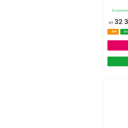
В наличи
32 
от
- 30%
Эк