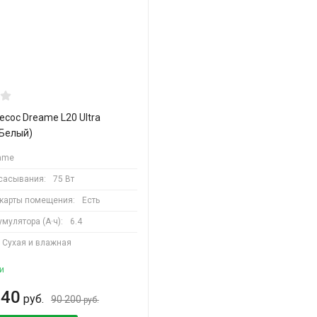
сос Dreame L20 Ultra
(Белый)
ame
сасывания:
75 Вт
 карты помещения:
Есть
мулятора (А·ч):
6.4
Сухая и влажная
и
140
руб.
90 200
руб.