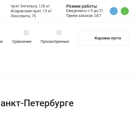
Режим работы
пр-кт Энгельса, 126 к1
Ежедневно с 9 до 21
Искровский пр-кт, 19 к1
Прием заказов 24/7
Ленсовета, 75
0
0
Корзина пуста
ое
Сравнение
Просмотренные
Е) ПЫЛЕСОСЫ
В РАССРОЧКУ
В КРЕДИТ
анкт-Петербурге