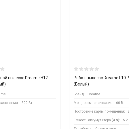
ной пылесос Dreame H12
Робот-пылесос Dreame L10 
ый)
(Белый)
ame
Бренд:
Dreame
сасывания:
300 Вт
Мощность всасывания:
60 Вт
Построение карты помещения:
Емкость аккумулятора (А·ч):
5.2
Тип уборки:
Сухая и влажная