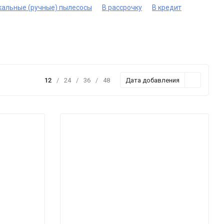
кальные (ручные) пылесосы
В рассрочку
В кредит
12
/
24
/
36
/
48
Дата добавления