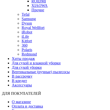
ROIDMI
XIAOWA
Прочие
Tefal
Samsung
Dyson
Royal Wellfort
iRobot
iLife
Kitfort
360
Polaris
Redmond
Хиты продаж
Для сухой и влажной уборки
Для сухой уборки
Вертикальные (ручные) пылесосы
В рассрочку
В кредит
Аксессуары
ДЛЯ ПОКУПАТЕЛЕЙ
О магазине
Оплата и доставка