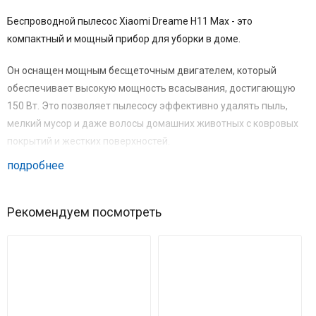
Беспроводной пылесос Xiaomi Dreame H11 Max - это
компактный и мощный прибор для уборки в доме.
Он оснащен мощным бесщеточным двигателем, который
обеспечивает высокую мощность всасывания, достигающую
150 Вт. Это позволяет пылесосу эффективно удалять пыль,
мелкий мусор и даже волосы домашних животных с ковровых
покрытий и жестких поверхностей.
подробнее
Устройство работает от литий-ионной батареи ёмкостью 3000
мАч, что обеспечивает до 90 минут бесперебойной работы на
одном заряде. Это достаточно времени для уборки всего дома.
Рекомендуем посмотреть
Благодаря своей легкой и компактной конструкции, пылесос
легко маневрирует вокруг мебели и на лестницах. Он оснащен
также LED-фонариком для уборки в труднодоступных местах.
Один из главных преимуществ Xiaomi Dreame H11 Max - это его