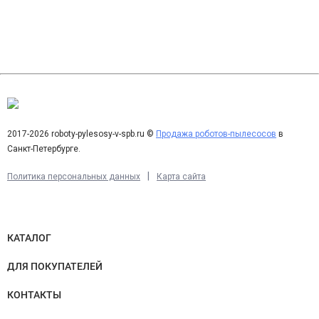
Как долго работает пылесос на одном заряде? Ответ:
Пылесос может работать до 90 минут на одном заряде, в
зависимости от режима мощности.
Как долго занимает зарядка батареи? Ответ: Время зарядки
батареи составляет примерно 4 часа.
Какая мощность всасывания у пылесоса? Ответ: Мощность
всасывания пылесоса достигает 150 Вт.
2017-2026 roboty-pylesosy-v-spb.ru ©
Продажа роботов-пылесосов
в
Есть ли у пылесоса регулировка мощности? Ответ: Да,
Санкт-Петербурге.
пылесос имеет 3 режима мощности: экономный,
|
Политика персональных данных
Карта сайта
стандартный и мощный.
Можно ли использовать пылесос для уборки жестких
поверхностей? Ответ: Да, пылесос может использоваться
КАТАЛОГ
для уборки как ковровых, так и жестких поверхностей.
ДЛЯ ПОКУПАТЕЛЕЙ
Можно ли использовать пылесос для уборки автомобиля?
Ответ: Да, пылесос можно использовать для уборки
КОНТАКТЫ
автомобиля. Он имеет портативный режим, который делает