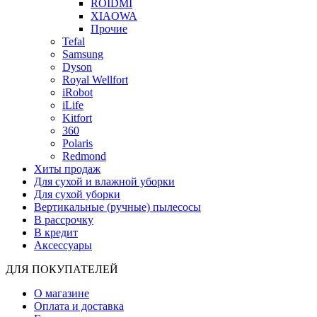
ROIDMI
XIAOWA
Прочие
Tefal
Samsung
Dyson
Royal Wellfort
iRobot
iLife
Kitfort
360
Polaris
Redmond
Хиты продаж
Для сухой и влажной уборки
Для сухой уборки
Вертикальные (ручные) пылесосы
В рассрочку
В кредит
Аксессуары
ДЛЯ ПОКУПАТЕЛЕЙ
О магазине
Оплата и доставка