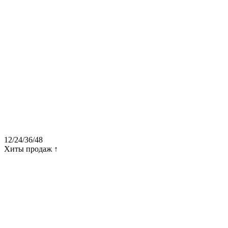
12
/
24
/
36
/
48
Хиты продаж ↑