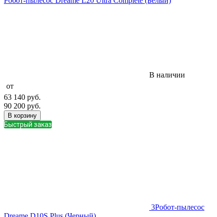
Робот-пылесос Dreame L20 Ultra Complete (Белый)
В наличии
от
63 140
руб.
90 200
руб.
В корзину
Быстрый заказ
3
Робот-пылесос
Dreame D10S Plus (Черный)