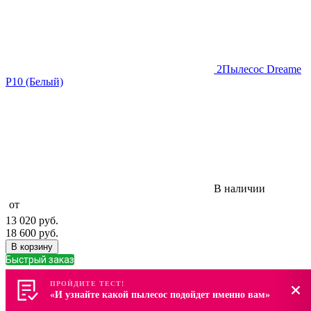
2
Пылесос Dreame
P10 (Белый)
В наличии
от
13 020
руб.
18 600
руб.
В корзину
Быстрый заказ
ПРОЙДИТЕ ТЕСТ!
ПРОЙДИТЕ ТЕСТ!
«И узнайте какой пылесос подойдет именно вам»
«И узнайте какой пылесос подойдет именно вам»