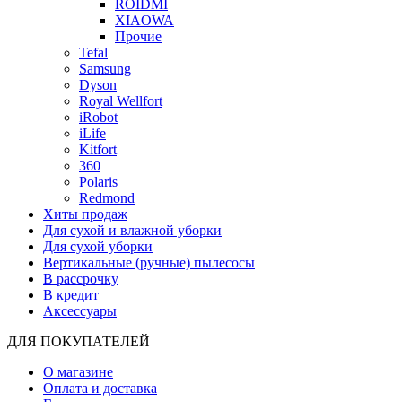
ROIDMI
XIAOWA
Прочие
Tefal
Samsung
Dyson
Royal Wellfort
iRobot
iLife
Kitfort
360
Polaris
Redmond
Хиты продаж
Для сухой и влажной уборки
Для сухой уборки
Вертикальные (ручные) пылесосы
В рассрочку
В кредит
Аксессуары
ДЛЯ ПОКУПАТЕЛЕЙ
О магазине
Оплата и доставка