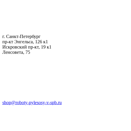
г. Санкт-Петербург
пр-кт Энгельса, 126 к1
Искровский пр-кт, 19 к1
Ленсовета, 75
shop@roboty-pylesosy-v-spb.ru